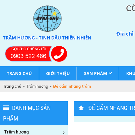
C
Địa chỉ
TRẦM HƯƠNG - TINH DẦU THIÊN NHIÊN
TRANG CHỦ
GIỚI THIỆU
SẢN PHẨM
KHU
Trang chủ
»
Trầm hương
»
Đế cấm nhang trầm
DANH MỤC SẢN
ĐẾ CẤM NHANG T
PHẨM
Trầm hương