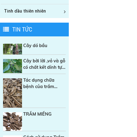
Tinh dầu thiên nhiên
TIN TỨC
Cây dó bầu
Cây bời lời ,vỏ và gỗ
có chất kết dính tự
nhiên trong sản
xuất Nhang sạch
Tác dụng chữa
bệnh của trầm
hương
TRẦM MIẾNG