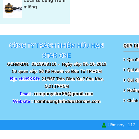
Cách sử dụng Trầm
miếng
CÔNG TY TRÁCH NHIỆM HỮU HẠN
QUY Đ
STAR ONE
Qui đ
GCNĐKDN: 0315938110 -
Ngày cấp: 02-10-2019
Qui đị
Cơ quan cấp: Sở Kế Hoạch và Đầu Tư TP.HCM
Địa chỉ:ĐKKD:
21/36F Trần Đình Xu,P.Cầu Kho,
Qui đ
Q.01,TPHCM
Hướng
companystar66@gmail.com
Email :
Chính
Website :
tramhuongtinhdaustarone.com
Hôm nay :
117