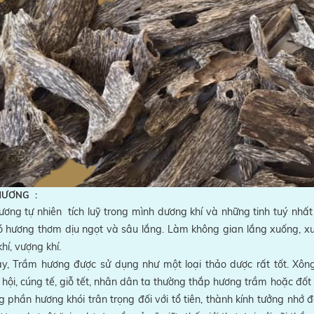
HƯƠNG :
ơng tự nhiên tích luỹ trong mình dương khí và những tinh tuý nhất 
 hương thơm dịu ngọt và sâu lắng. Làm không gian lắng xuống, xu
hí, vượng khí.
y, Trầm hương được sử dụng như một loại thảo dược rất tốt. Xông 
 hội, cúng tế, giỗ tết, nhân dân ta thường thắp hương trầm hoặc đốt
 phần hương khói trân trọng đối với tổ tiên, thành kính tưởng nhớ 