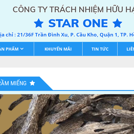
CÔNG TY TRÁCH NHIỆM HỮU H
STAR ONE
ịa chỉ : 21/36F Trần Đình Xu, P. Cầu Kho, Quận 1, TP. 
ẢN PHẨM
KHUYẾN MÃI
TIN TỨC
LIÊ
RẦM MIẾNG