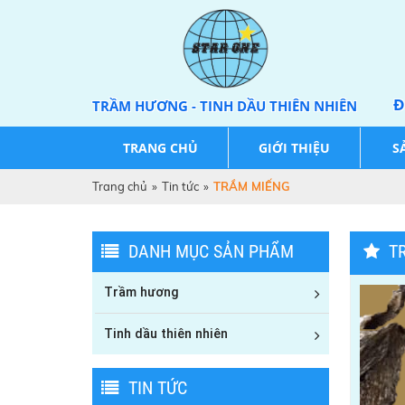
Đ
TRẦM HƯƠNG - TINH DẦU THIÊN NHIÊN
TRANG CHỦ
GIỚI THIỆU
S
Trang chủ
»
Tin tức
»
TRẦM MIẾNG
DANH MỤC SẢN PHẨM
T
Trầm hương
Tinh dầu thiên nhiên
TIN TỨC