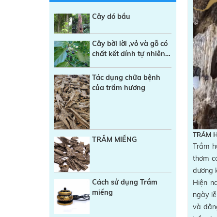
Cây dó bầu
Cây bời lời ,vỏ và gỗ có
chất kết dính tự nhiên
trong sản xuất Nhang
sạch
Tác dụng chữa bệnh
của trầm hương
TRẦM 
TRẦM MIẾNG
Trầm hư
thơm có
dương k
Cách sử dụng Trầm
Hiện na
miếng
ngày lễ
và dâng