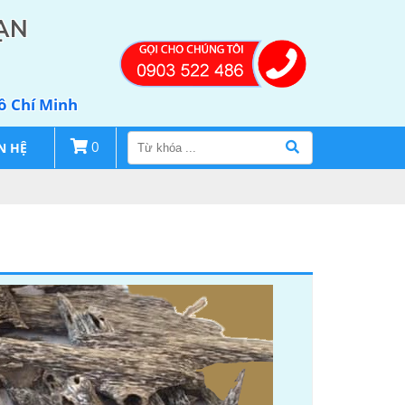
ẠN
Hồ Chí Minh
N HỆ
0