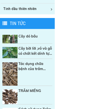
Tinh dầu thiên nhiên
TIN TỨC
Cây dó bầu
Cây bời lời ,vỏ và gỗ
có chất kết dính tự
nhiên trong sản
xuất Nhang sạch
Tác dụng chữa
bệnh của trầm
hương
TRẦM MIẾNG