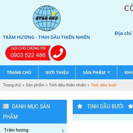
C
Địa chỉ
TRẦM HƯƠNG - TINH DẦU THIÊN NHIÊN
TRANG CHỦ
GIỚI THIỆU
SẢN PHẨM
KHU
Trang chủ
»
Sản phẩm
»
Tinh dầu thiên nhiên
»
Tinh dầu bưởi
DANH MỤC SẢN
TINH DẦU BƯỞI
PHẨM
Trầm hương