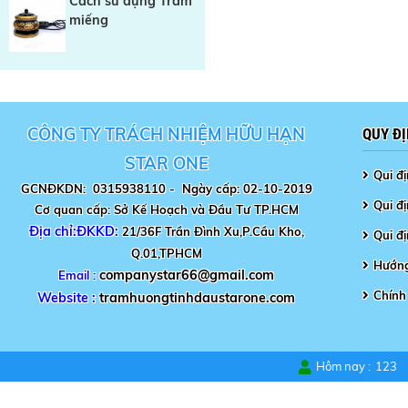
Cách sử dụng Trầm
miếng
CÔNG TY TRÁCH NHIỆM HỮU HẠN
QUY Đ
STAR ONE
Qui đ
GCNĐKDN: 0315938110 -
Ngày cấp: 02-10-2019
Qui đị
Cơ quan cấp: Sở Kế Hoạch và Đầu Tư TP.HCM
Địa chỉ:ĐKKD:
21/36F Trần Đình Xu,P.Cầu Kho,
Qui đ
Q.01,TPHCM
Hướng
companystar66@gmail.com
Email :
Chính
Website :
tramhuongtinhdaustarone.com
Hôm nay :
123