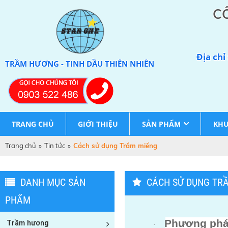
C
Địa chỉ
TRẦM HƯƠNG - TINH DẦU THIÊN NHIÊN
TRANG CHỦ
GIỚI THIỆU
SẢN PHẨM
KHU
Trang chủ
»
Tin tức
»
Cách sử dụng Trầm miếng
DANH MỤC SẢN
CÁCH SỬ DỤNG TR
PHẨM
Phương phá
Trầm hương
·