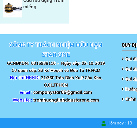
Cách sử dụng Trầm
miếng
CÔNG TY TRÁCH NHIỆM HỮU HẠN
QUY Đ
STAR ONE
Qui đ
GCNĐKDN: 0315938110 -
Ngày cấp: 02-10-2019
Qui đị
Cơ quan cấp: Sở Kế Hoạch và Đầu Tư TP.HCM
Địa chỉ:ĐKKD:
21/36F Trần Đình Xu,P.Cầu Kho,
Qui đ
Q.01,TPHCM
Hướng
companystar66@gmail.com
Email :
Chính
Website :
tramhuongtinhdaustarone.com
Hôm nay :
18