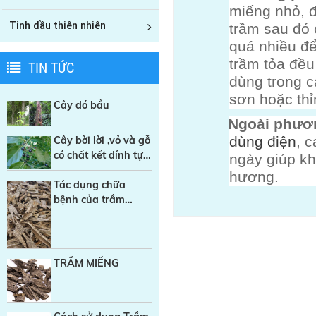
miếng nhỏ, đ
Tinh dầu thiên nhiên
trầm sau đó 
quá nhiều để
trầm tỏa đề
TIN TỨC
dùng trong c
sơn hoặc thỉ
Cây dó bầu
Ngoài phươn
·
dùng điện
, 
Cây bời lời ,vỏ và gỗ
có chất kết dính tự
ngày giúp kh
nhiên trong sản
hương.
xuất Nhang sạch
Tác dụng chữa
bệnh của trầm
hương
TRẦM MIẾNG